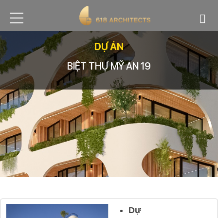
DỰ ÁN
BIỆT THỰ MỸ AN 19
Dự