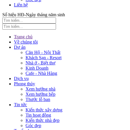
Liên hệ
Số hiệu HĐ-Ngày tháng năm sinh
Trang chủ
Về chúng tôi
Dự án
Căn Hộ - Nội Thất
Khách Sạn - Resort
Nhà ở - Biệt thự
Kinh Doanh
Cafe - Nhà Hàng
Dịch vụ
Phong thủy
Xem hướng nhà
Xem hướng bếp
Thước lỗ ban
Tin tức
Kiến thức xây dựng
Tin hoạt động
Kiến thức nhà đẹp
Góc đẹp