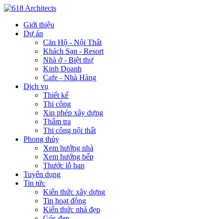
Giới thiệu
Dự án
Căn Hộ - Nội Thất
Khách Sạn - Resort
Nhà ở - Biệt thự
Kinh Doanh
Cafe - Nhà Hàng
Dịch vụ
Thiết kế
Thi công
Xin phép xây dựng
Thẩm tra
Thi công nội thất
Phong thủy
Xem hướng nhà
Xem hướng bếp
Thước lỗ ban
Tuyển dụng
Tin tức
Kiến thức xây dựng
Tin hoạt động
Kiến thức nhà đẹp
Góc đẹp