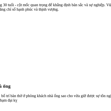
0 tuổi - cột mốc quan trọng để khẳng định bản sắc và sự nghiệp. Việ
tăng chỉ số hạnh phúc và thịnh vượng.
à ống
h bố trí bàn thờ ở phòng khách nhà ống sao cho vừa giữ được sự tôn n
phạm đại kỵ