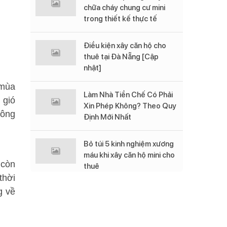
chữa cháy chung cư mini
trong thiết kế thực tế
Điều kiện xây căn hộ cho
thuê tại Đà Nẵng [Cập
nhật]
 mùa
Làm Nhà Tiền Chế Có Phải
 gió
Xin Phép Không? Theo Quy
hông
Định Mới Nhất
Bỏ túi 5 kinh nghiệm xương
máu khi xây căn hộ mini cho
 còn
thuê
thời
g về