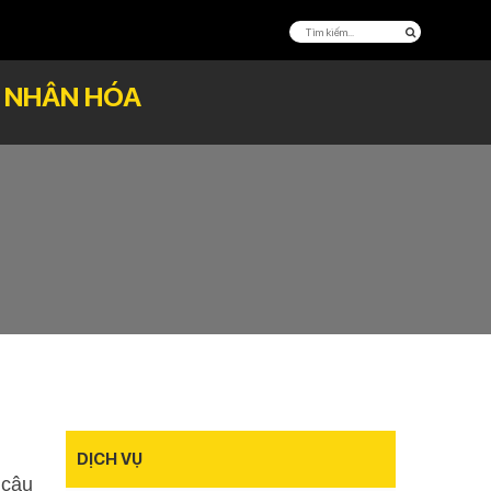
Á NHÂN HÓA
DỊCH VỤ
 câu