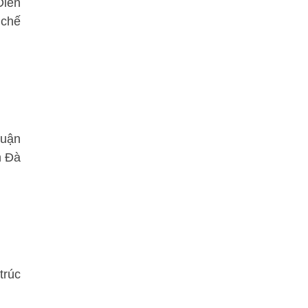
Điển
 chế
huận
h Đà
trúc