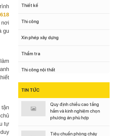
Thiết kế
rình
,
618
Thi công
 nơi
à gu
Xin phép xây dựng
Thẩm tra
 làm
hanh
Thi công nội thất
hiết
TIN TỨC
Quy định chiều cao tầng
 tận
hầm và kinh nghiệm chọn
 chủ
phương án phù hợp
u tự
 duy
Tiêu chuẩn phòng cháy