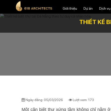
Giới thiệu
Dự án
Dịch vụ
THIẾT KẾ 
Ngày đăng: 05/03/2026
Lượt xem: 173
Một căn biệt thự xứng tầm không chỉ nằm ở