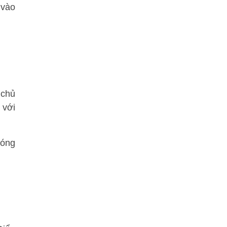
 vào
 chủ
 với
bóng