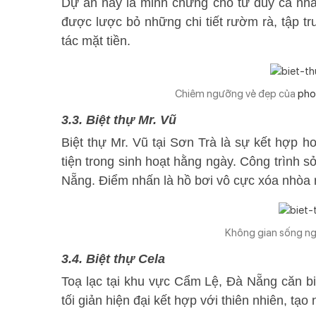
Dự án này là minh chứng cho tư duy cá nhân
được lược bỏ những chi tiết rườm rà, tập tr
tác mặt tiền.
Chiêm ngưỡng vẻ đẹp của
pho
3.3. Biệt thự Mr. Vũ
Biệt thự Mr. Vũ tại Sơn Trà là sự kết hợp 
tiện trong sinh hoạt hằng ngày. Công trình sở
Nẵng. Điểm nhấn là hồ bơi vô cực xóa nhòa 
Không gian sống n
3.4. Biệt thự Cela
Toạ lạc tại khu vực Cẩm Lệ, Đà Nẵng căn bi
tối giản hiện đại kết hợp với thiên nhiên, tạ