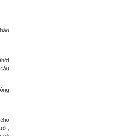
 bảo
thời
 câu
công
 cho
rời,