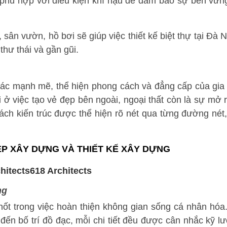
 phù hợp với điều kiện khí hậu để đảm bảo sự bền vữn
 sân vườn, hồ bơi sẽ giúp việc thiết kế biệt thự tại Đà 
thư thái và gần gũi.
ị giác mạnh mẽ, thể hiện phong cách và đẳng cấp của gia
i ở việc tạo vẻ đẹp bên ngoài, ngoại thất còn là sự mở 
ch kiến trúc được thể hiện rõ nét qua từng đường nét,
HÉP XÂY DỰNG VÀ THIẾT KẾ XÂY DỰNG
ng
 chốt trong việc hoàn thiện không gian sống cá nhân hóa
 đến bố trí đồ đạc, mỗi chi tiết đều được cân nhắc kỹ l