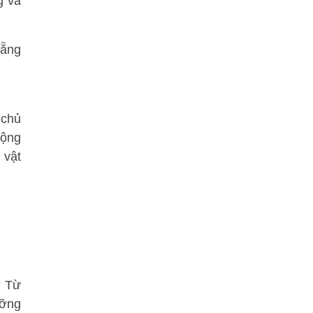
g và
Nẵng
 chủ
rộng
 vật
. Từ
ưỡng