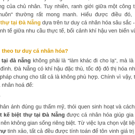
g của chủ nhân. Tuy nhiên, ranh giới giữa một công t
khuôn" thường rất mong manh. Hiểu được điều đó
t thự tại Đà Nẵng
dựa trên tư duy cá nhân hóa sâu sắc -
inh tế giữa nhu cầu thực tế, bối cảnh khí hậu ven biển v
ần theo tư duy cá nhân hóa?
ự tại đà nẵng
không phải là “làm khác đi cho lạ”, mà là
đình. Đà Nẵng có khí hậu đặc thù, tốc độ đô thị hóa n
pháp chung cho tất cả là không phù hợp. Chính vì vậy, t
á nhân hoá để:
ủ
phản ánh đúng gu thẩm mỹ, thói quen sinh hoạt và cách
ết kế biệt thự tại Đà Nẵng
được cá nhân hóa giúp gia
nên không gian sống riêng biệt. Từ việc lựa chọn vật liệ
thự
tinh xảo, tất cả đều được tính toán để tôn vinh giá trị