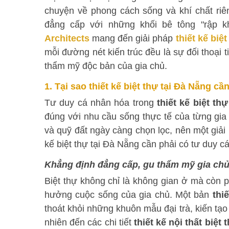
chuyện về phong cách sống và khí chất riên
đẳng cấp với những khối bê tông "rập 
Architects
mang đến giải pháp
thiết kế biệ
mỗi đường nét kiến trúc đều là sự đối thoại t
thẩm mỹ độc bản của gia chủ.
1. Tại sao thiết kế biệt thự tại Đà Nẵng c
Tư duy cá nhân hóa trong
thiết kế biệt th
đúng với nhu cầu sống thực tế của từng gia 
và quỹ đất ngày càng chọn lọc, nên một giải 
kế biệt thự tại Đà Nẵng cần phải có tư duy c
Khẳng định đẳng cấp, gu thẩm mỹ gia ch
Biệt thự không chỉ là không gian ở mà còn 
hưởng cuộc sống của gia chủ. Một bản
thi
thoát khỏi những khuôn mẫu đại trà, kiến tạo 
nhiên đến các chi tiết
thiết kế nội thất biệt 