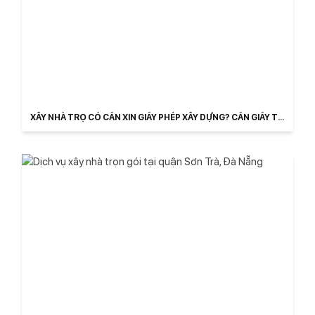
XÂY NHÀ TRỌ CÓ CẦN XIN GIẤY PHÉP XÂY DỰNG? CẦN GIẤY TỜ
GÌ?