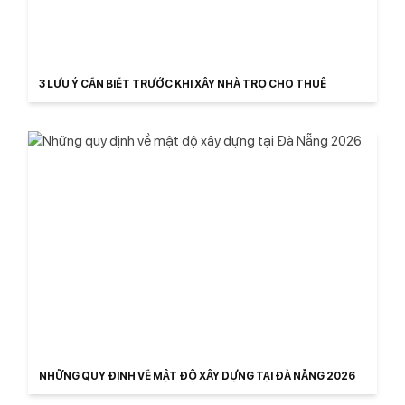
3 LƯU Ý CẦN BIẾT TRƯỚC KHI XÂY NHÀ TRỌ CHO THUÊ
NHỮNG QUY ĐỊNH VỀ MẬT ĐỘ XÂY DỰNG TẠI ĐÀ NẴNG 2026