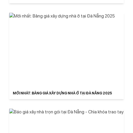
MỚI NHẤT: BẢNG GIÁ XÂY DỰNG NHÀ Ở TẠI ĐÀ NẴNG 2025