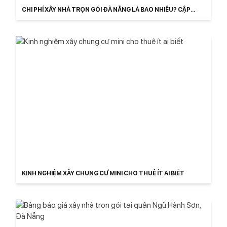
CHI PHÍ XÂY NHÀ TRỌN GÓI ĐÀ NẴNG LÀ BAO NHIÊU? CẬP
NHẬT
KINH NGHIỆM XÂY CHUNG CƯ MINI CHO THUÊ ÍT AI BIẾT