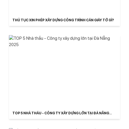
THỦ TỤC XIN PHÉP XÂY DỰNG CÔNG TRÌNH CẦN GIẤY TỜ GÌ?
TOP 5 NHÀ THẦU - CÔNG TY XÂY DỰNG LỚN TẠI ĐÀ NẴNG
2025