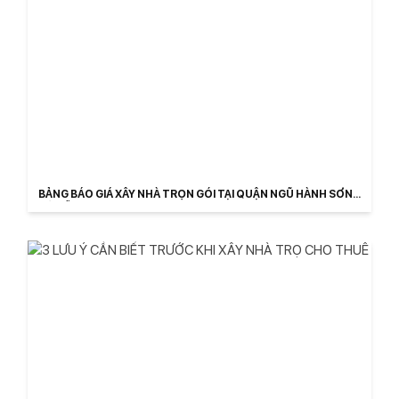
BẢNG BÁO GIÁ XÂY NHÀ TRỌN GÓI TẠI QUẬN NGŨ HÀNH SƠN,
ĐÀ NẴNG