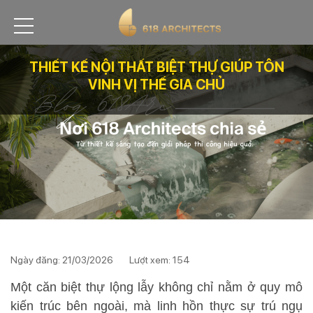
THIẾT KẾ NỘI THẤT BIỆT THỰ GIÚP TÔN
VINH VỊ THẾ GIA CHỦ
Ngày đăng: 21/03/2026
Lượt xem: 154
Một căn biệt thự lộng lẫy không chỉ nằm ở quy mô
kiến trúc bên ngoài, mà linh hồn thực sự trú ngụ