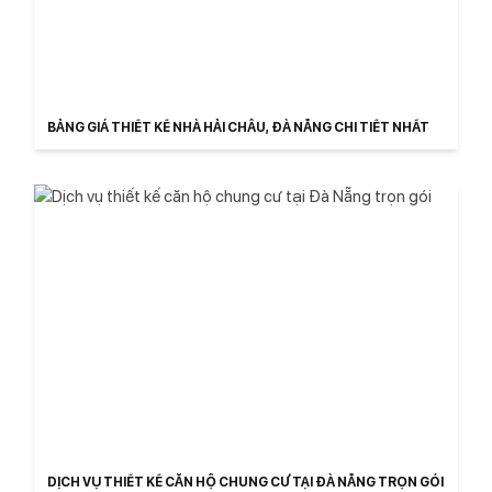
BẢNG GIÁ THIẾT KẾ NHÀ HẢI CHÂU, ĐÀ NẴNG CHI TIẾT NHẤT
DỊCH VỤ THIẾT KẾ CĂN HỘ CHUNG CƯ TẠI ĐÀ NẴNG TRỌN GÓI