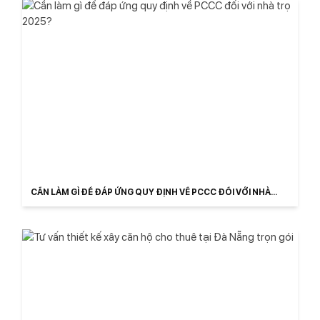
CẦN LÀM GÌ ĐỂ ĐÁP ỨNG QUY ĐỊNH VỀ PCCC ĐỐI VỚI NHÀ
TRỌ 2025?