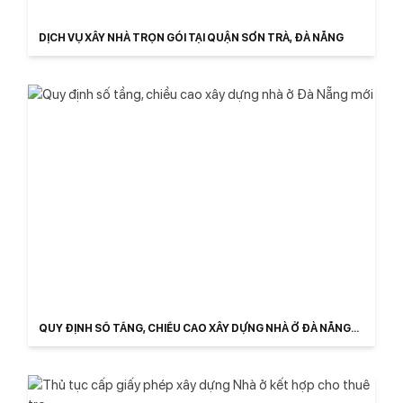
DỊCH VỤ XÂY NHÀ TRỌN GÓI TẠI QUẬN SƠN TRÀ, ĐÀ NẴNG
QUY ĐỊNH SỐ TẦNG, CHIỀU CAO XÂY DỰNG NHÀ Ở ĐÀ NẴNG
MỚI