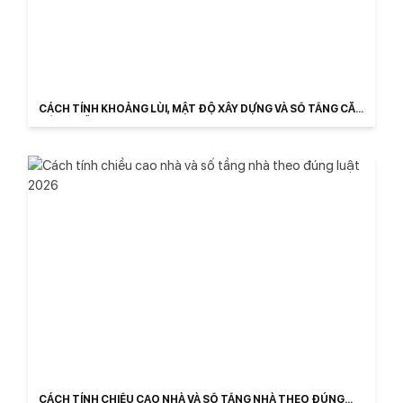
CÁCH TÍNH KHOẢNG LÙI, MẬT ĐỘ XÂY DỰNG VÀ SỐ TẦNG CĂN
HỘ ĐÀ NẴNG
CÁCH TÍNH CHIỀU CAO NHÀ VÀ SỐ TẦNG NHÀ THEO ĐÚNG