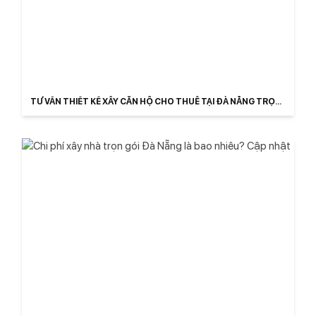
TƯ VẤN THIẾT KẾ XÂY CĂN HỘ CHO THUÊ TẠI ĐÀ NẴNG TRỌN
GÓI