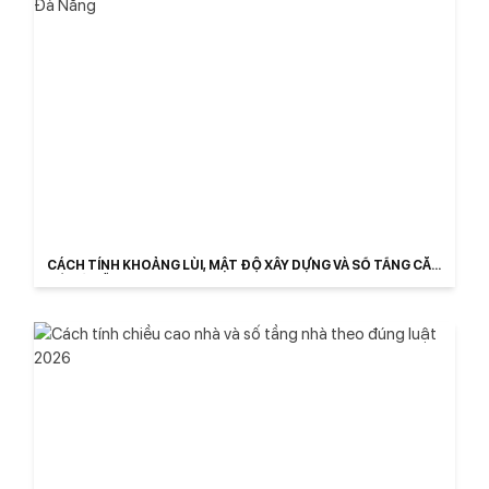
CÁCH TÍNH KHOẢNG LÙI, MẬT ĐỘ XÂY DỰNG VÀ SỐ TẦNG CĂN
HỘ ĐÀ NẴNG