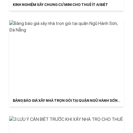
KINH NGHIỆM XÂY CHUNG CƯ MINI CHO THUÊ ÍT AI BIẾT
BẢNG BÁO GIÁ XÂY NHÀ TRỌN GÓI TẠI QUẬN NGŨ HÀNH SƠN,
ĐÀ NẴNG