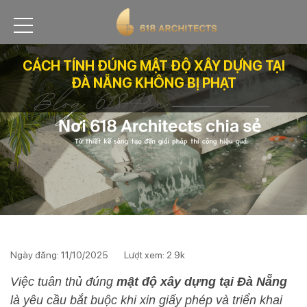
CÁCH TÍNH ĐÚNG MẬT ĐỘ XÂY DỰNG TẠI
ĐÀ NẴNG KHÔNG BỊ PHẠT
Ngày đăng: 11/10/2025
Lượt xem: 2.9k
Việc tuân thủ đúng
mật độ xây dựng tại Đà Nẵng
là yêu cầu bắt buộc khi xin giấy phép và triển khai