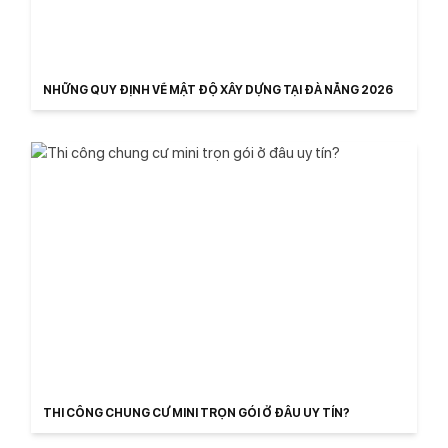
NHỮNG QUY ĐỊNH VỀ MẬT ĐỘ XÂY DỰNG TẠI ĐÀ NẴNG 2026
THI CÔNG CHUNG CƯ MINI TRỌN GÓI Ở ĐÂU UY TÍN?