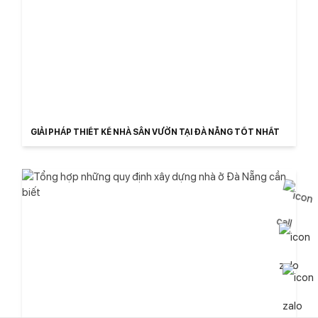
GIẢI PHÁP THIẾT KẾ NHÀ SÂN VƯỜN TẠI ĐÀ NẴNG TỐT NHẤT