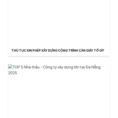
THỦ TỤC XIN PHÉP XÂY DỰNG CÔNG TRÌNH CẦN GIẤY TỜ GÌ?