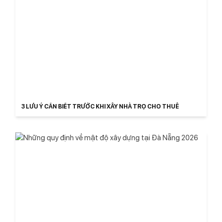
3 LƯU Ý CẦN BIẾT TRƯỚC KHI XÂY NHÀ TRỌ CHO THUÊ