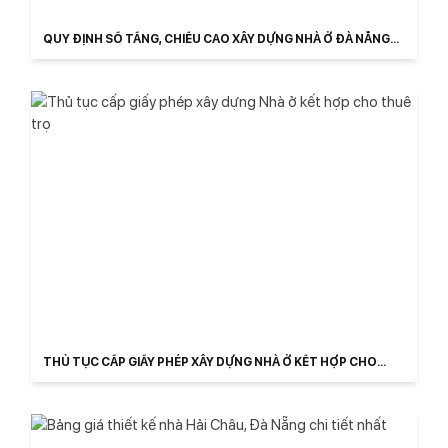
QUY ĐỊNH SỐ TẦNG, CHIỀU CAO XÂY DỰNG NHÀ Ở ĐÀ NẴNG
MỚI
THỦ TỤC CẤP GIẤY PHÉP XÂY DỰNG NHÀ Ở KẾT HỢP CHO
THUÊ TRỌ