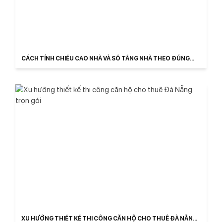
CÁCH TÍNH CHIỀU CAO NHÀ VÀ SỐ TẦNG NHÀ THEO ĐÚNG
LUẬT 2026
XU HƯỚNG THIẾT KẾ THI CÔNG CĂN HỘ CHO THUÊ ĐÀ NẴNG