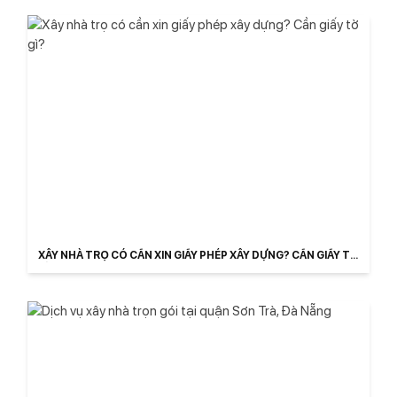
XÂY NHÀ TRỌ CÓ CẦN XIN GIẤY PHÉP XÂY DỰNG? CẦN GIẤY TỜ
GÌ?