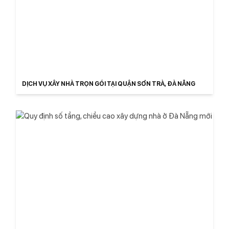
DỊCH VỤ XÂY NHÀ TRỌN GÓI TẠI QUẬN SƠN TRÀ, ĐÀ NẴNG