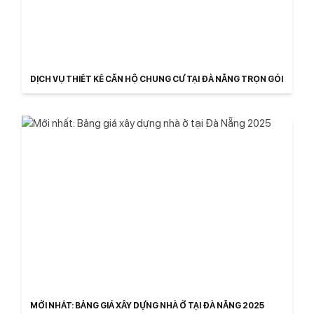
DỊCH VỤ THIẾT KẾ CĂN HỘ CHUNG CƯ TẠI ĐÀ NẴNG TRỌN GÓI
MỚI NHẤT: BẢNG GIÁ XÂY DỰNG NHÀ Ở TẠI ĐÀ NẴNG 2025