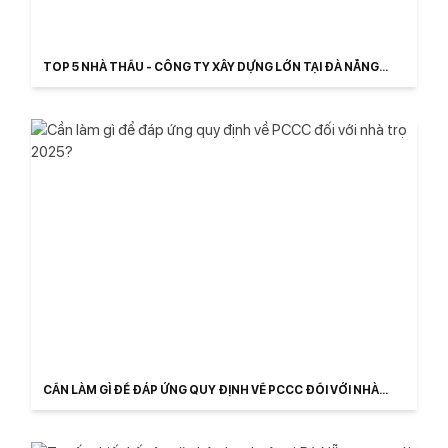
TOP 5 NHÀ THẦU - CÔNG TY XÂY DỰNG LỚN TẠI ĐÀ NẴNG
2025
CẦN LÀM GÌ ĐỂ ĐÁP ỨNG QUY ĐỊNH VỀ PCCC ĐỐI VỚI NHÀ
TRỌ 2025?