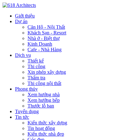
Giới thiệu
Dự án
Căn Hộ - Nội Thất
Khách Sạn - Resort
Nhà ở - Biệt thự
Kinh Doanh
Cafe - Nhà Hàng
Dịch vụ
Thiết kế
Thi công
Xin phép xây dựng
Thẩm tra
Thi công nội thất
Phong thủy
Xem hướng nhà
Xem hướng bếp
Thước lỗ ban
Tuyển dụng
Tin tức
Kiến thức xây dựng
Tin hoạt động
Kiến thức nhà đẹp
Góc đẹp