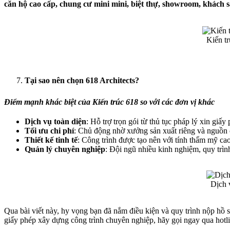
căn hộ cao cấp,
chung cư mini
mini, biệt thự, showroom, khách sạ
Kiến tr
Tại sao nên chọn 618 Architects?
Điểm mạnh khác biệt của Kiến trúc 618 so với các đơn vị khác
Dịch vụ toàn diện
: Hỗ trợ trọn gói từ thủ tục pháp lý xin giấ
Tối ưu chi phí
: Chủ động nhờ xưởng sản xuất riêng và nguồn cu
Thiết kế tinh tế
: Công trình được tạo nên với tính thẩm mỹ ca
Quản lý chuyên nghiệp
: Đội ngũ nhiều kinh nghiệm, quy trình
Dịch v
Qua bài viết này, hy vọng bạn đã nắm điều kiện và quy trình nộp hồ 
giấy phép xây dựng công trình chuyên nghiệp, hãy gọi ngay qua hotl