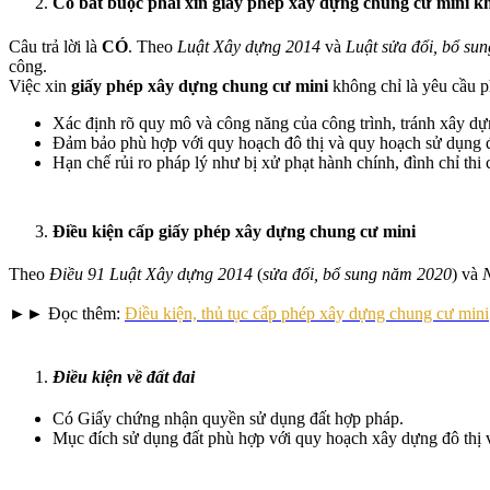
Có bắt buộc phải xin giấy phép xây dựng chung cư mini k
Câu trả lời là
CÓ
. Theo
Luật Xây dựng 2014
và
Luật sửa đổi, bổ su
công.
Việc xin
giấy phép xây dựng
chung cư mini
không chỉ là yêu cầu p
Xác định rõ quy mô và công năng của công trình, tránh xây dự
Đảm bảo phù hợp với quy hoạch đô thị và quy hoạch sử dụng đ
Hạn chế rủi ro pháp lý như bị xử phạt hành chính, đình chỉ th
Điều kiện cấp giấy phép xây dựng chung cư mini
Theo
Điều 91 Luật Xây dựng 2014
(
sửa đổi, bổ sung năm 2020
) và
►► Đọc thêm:
Điều kiện, thủ tục cấp phép xây dựng chung cư mini
Điều kiện về đất đai
Có Giấy chứng nhận quyền sử dụng đất hợp pháp.
Mục đích sử dụng đất phù hợp với quy hoạch xây dựng đô thị 