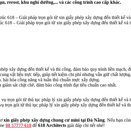
n, rerost, khu nghỉ dưỡng,... và các công trình cao cấp khác.
úc 618 – Giải pháp trọn gói từ xin giấy phép xây dựng đến thiết kế và 
y phép xây dựng đến thiết kế và thi công, đảm bảo quy trình liền mạch, đ
ng vật liệu trực tiếp, giúp tiết kiệm chi phí nhưng vẫn giữ chất lượng
o, hài hòa công năng và tuân thủ chuẩn mực xây dựng.
 giám sát chặt chẽ, đảm bảo công trình đạt tiêu chuẩn cao nhất.
ụ trọn gói từ thủ tục pháp lý xin giấy phép xây dựng đến thiết kế và t
sơ
xin giấy phép xây dựng
chung cư mini
tại Đà Nẵng
. Nếu bạn còn 
ine
08 57777 618
để
618 Architects
giải đáp chi tiết nhé!