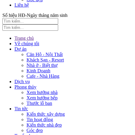
Liên hệ
Số hiệu HĐ-Ngày tháng năm sinh
Trang chủ
Về chúng tôi
Dự án
Căn Hộ - Nội Thất
Khách Sạn - Resort
Nhà ở - Biệt thự
Kinh Doanh
Cafe - Nhà Hàng
Dịch vụ
Phong thủy
Xem hướng nhà
Xem hướng bếp
Thước lỗ ban
Tin tức
Kiến thức xây dựng
Tin hoạt động
Kiến thức nhà đẹp
Góc đẹp