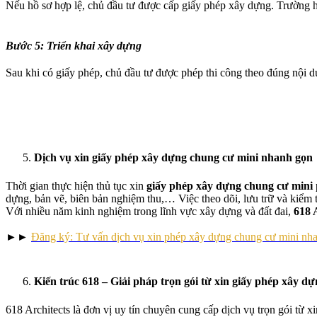
Nếu hồ sơ hợp lệ, chủ đầu tư được cấp giấy phép xây dựng. Trường hợ
Bước 5: Triển khai xây dựng
Sau khi có giấy phép, chủ đầu tư được phép thi công theo đúng nội du
Dịch vụ xin giấy phép xây dựng chung cư mini nhanh gọn
Thời gian thực hiện thủ tục xin
giấy phép xây dựng
chung cư mini
dựng, bản vẽ, biên bản nghiệm thu,… Việc theo dõi, lưu trữ và kiểm t
Với nhiều năm kinh nghiệm trong lĩnh vực xây dựng và đất đai,
618 
►►
Đăng ký: Tư vấn dịch vụ xin phép xây dựng chung cư mini nh
Kiến trúc 618 – Giải pháp trọn gói từ xin giấy phép xây dựn
618 Architects là đơn vị uy tín chuyên cung cấp dịch vụ trọn gói từ 