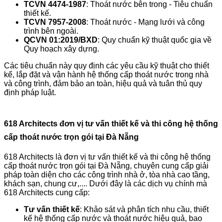
TCVN 4474-1987
: Thoát nước bên trong - Tiêu chuẩn
thiết kế.
TCVN 7957-2008
: Thoát nước - Mạng lưới và công
trình bên ngoài.
QCVN 01:2019/BXD
: Quy chuẩn kỹ thuật quốc gia về
Quy hoạch xây dựng.
Các tiêu chuẩn này quy định các yêu cầu kỹ thuật cho thiết
kế, lắp đặt và vận hành hệ thống cấp thoát nước trong nhà
và công trình, đảm bảo an toàn, hiệu quả và tuân thủ quy
định pháp luật.
618 Architects đơn vị tư vấn thiết kế và thi công hệ thống
cấp thoát nước trọn gói tại Đà Nẵng
618 Architects là đơn vị tư vấn thiết kế và thi công hệ thống
cấp thoát nước trọn gói tại Đà Nẵng, chuyên cung cấp giải
pháp toàn diện cho các công trình nhà ở, tòa nhà cao tầng,
khách sạn, chung cư,.... Dưới đây là các dịch vụ chính mà
618 Architects cung cấp:
Tư vấn thiết kế
: Khảo sát và phân tích nhu cầu, thiết
kế hệ thống cấp nước và thoát nước hiệu quả, bao