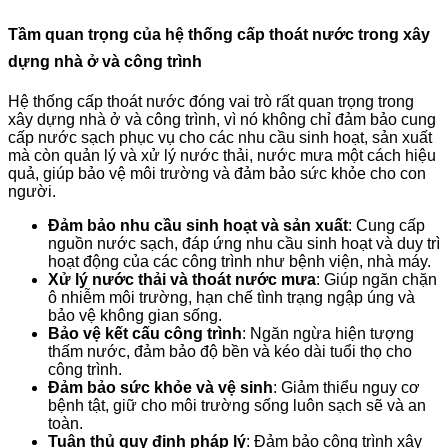
Tầm quan trọng của hệ thống cấp thoát nước trong xây
dựng nhà ở và công trình
Hệ thống cấp thoát nước đóng vai trò rất quan trọng trong
xây dựng nhà ở và công trình, vì nó không chỉ đảm bảo cung
cấp nước sạch phục vụ cho các nhu cầu sinh hoạt, sản xuất
mà còn quản lý và xử lý nước thải, nước mưa một cách hiệu
quả, giúp bảo vệ môi trường và đảm bảo sức khỏe cho con
người.
Đảm bảo nhu cầu sinh hoạt và sản xuất
: Cung cấp
nguồn nước sạch, đáp ứng nhu cầu sinh hoạt và duy trì
hoạt động của các công trình như bệnh viện, nhà máy.
Xử lý nước thải và thoát nước mưa
: Giúp ngăn chặn
ô nhiễm môi trường, hạn chế tình trạng ngập úng và
bảo vệ không gian sống.
Bảo vệ kết cấu công trình
: Ngăn ngừa hiện tượng
thấm nước, đảm bảo độ bền và kéo dài tuổi thọ cho
công trình.
Đảm bảo sức khỏe và vệ sinh
: Giảm thiểu nguy cơ
bệnh tật, giữ cho môi trường sống luôn sạch sẽ và an
toàn.
Tuân thủ quy định pháp lý
: Đảm bảo công trình xây