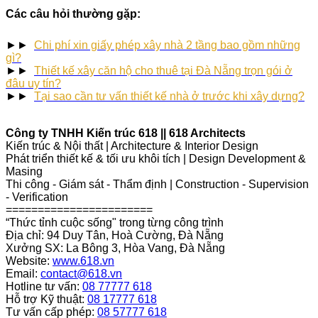
Các câu hỏi thường gặp:
►►
Chi phí xin giấy phép xây nhà 2 tầng bao gồm những
gì?
►►
Thiết kế xây căn hộ cho thuê tại Đà Nẵng trọn gói ở
đâu uy tín?
►►
Tại sao cần tư vấn thiết kế nhà ở trước khi xây dựng?
Công ty TNHH Kiến trúc 618 || 618 Architects
Kiến trúc & Nội thất | Architecture & Interior Design
Phát triển thiết kế & tối ưu khôi tích | Design Development &
Masing
Thi công - Giám sát - Thẩm định | Construction - Supervision
- Verification
=======================
“Thức tỉnh cuộc sống" trong từng công trình
Địa chỉ: 94 Duy Tân, Hoà Cường, Đà Nẵng
Xưởng SX: La Bông 3, Hòa Vang, Đà Nẵng
Website:
www.618.vn
Email:
contact@618.vn
Hotline tư vấn:
08 77777 618
Hỗ trợ Kỹ thuật:
08 17777 618
Tư vấn cấp phép:
08 57777 618