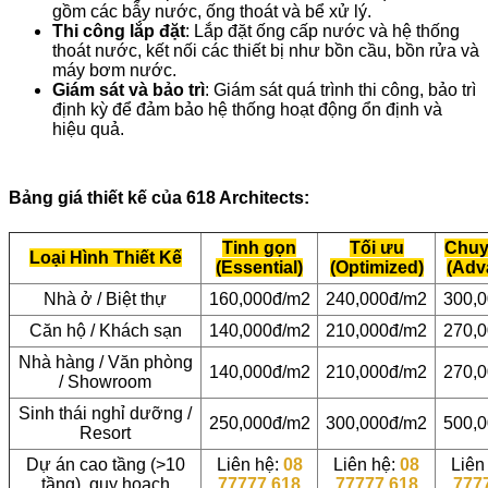
gồm các bẫy nước, ống thoát và bể xử lý.
Thi công lắp đặt
: Lắp đặt ống cấp nước và hệ thống
thoát nước, kết nối các thiết bị như bồn cầu, bồn rửa và
máy bơm nước.
Giám sát và bảo trì
: Giám sát quá trình thi công, bảo trì
định kỳ để đảm bảo hệ thống hoạt động ổn định và
hiệu quả.
Bảng giá thiết kế của 618 Architects:
Tinh gọn
Tối ưu
Chuy
Loại Hình Thiết Kế
(Essential)
(Optimized)
(Adv
Nhà ở / Biệt thự
160,000đ/m2
240,000đ/m2
300,
Căn hộ / Khách sạn
140,000đ/m2
210,000đ/m2
270,
Nhà hàng / Văn phòng
140,000đ/m2
210,000đ/m2
270,
/ Showroom
Sinh thái nghỉ dưỡng /
250,000đ/m2
300,000đ/m2
500,
Resort
Dự án cao tầng (>10
Liên hệ:
08
Liên hệ:
08
Liên
tầng), quy hoạch
77777 618
77777 618
777