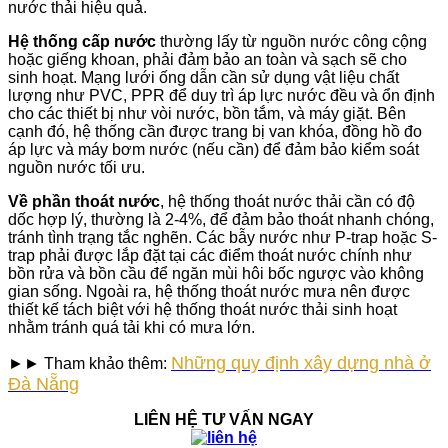
nước thải hiệu quả.
Hệ thống cấp nước
thường lấy từ nguồn nước công cộng
hoặc giếng khoan, phải đảm bảo an toàn và sạch sẽ cho
sinh hoạt. Mạng lưới ống dẫn cần sử dụng vật liệu chất
lượng như PVC, PPR để duy trì áp lực nước đều và ổn định
cho các thiết bị như vòi nước, bồn tắm, và máy giặt. Bên
cạnh đó, hệ thống cần được trang bị van khóa, đồng hồ đo
áp lực và máy bơm nước (nếu cần) để đảm bảo kiểm soát
nguồn nước tối ưu.
Về phần thoát nước
, hệ thống thoát nước thải cần có độ
dốc hợp lý, thường là 2-4%, để đảm bảo thoát nhanh chóng,
tránh tình trạng tắc nghẽn. Các bẫy nước như P-trap hoặc S-
trap phải được lắp đặt tại các điểm thoát nước chính như
bồn rửa và bồn cầu để ngăn mùi hôi bốc ngược vào không
gian sống. Ngoài ra, hệ thống thoát nước mưa nên được
thiết kế tách biệt với hệ thống thoát nước thải sinh hoạt
nhằm tránh quá tải khi có mưa lớn.
Những quy định xây dựng nhà ở
►► Tham khảo thêm:
Đà Nẵng
LIÊN HỆ TƯ VẤN NGAY