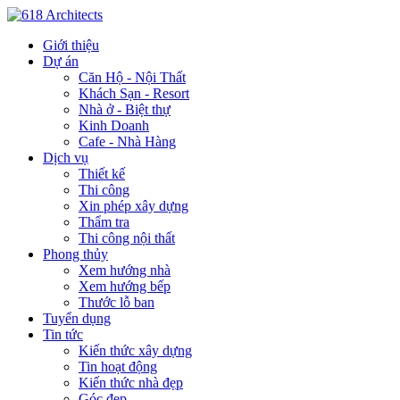
Giới thiệu
Dự án
Căn Hộ - Nội Thất
Khách Sạn - Resort
Nhà ở - Biệt thự
Kinh Doanh
Cafe - Nhà Hàng
Dịch vụ
Thiết kế
Thi công
Xin phép xây dựng
Thẩm tra
Thi công nội thất
Phong thủy
Xem hướng nhà
Xem hướng bếp
Thước lỗ ban
Tuyển dụng
Tin tức
Kiến thức xây dựng
Tin hoạt động
Kiến thức nhà đẹp
Góc đẹp