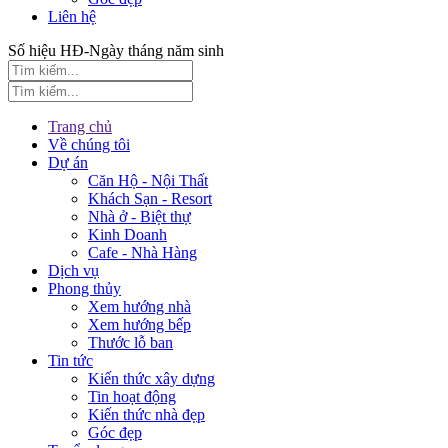
Liên hệ
Số hiệu HĐ-Ngày tháng năm sinh
Trang chủ
Về chúng tôi
Dự án
Căn Hộ - Nội Thất
Khách Sạn - Resort
Nhà ở - Biệt thự
Kinh Doanh
Cafe - Nhà Hàng
Dịch vụ
Phong thủy
Xem hướng nhà
Xem hướng bếp
Thước lỗ ban
Tin tức
Kiến thức xây dựng
Tin hoạt động
Kiến thức nhà đẹp
Góc đẹp