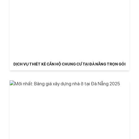
DỊCH VỤ THIẾT KẾ CĂN HỘ CHUNG CƯ TẠI ĐÀ NẴNG TRỌN GÓI