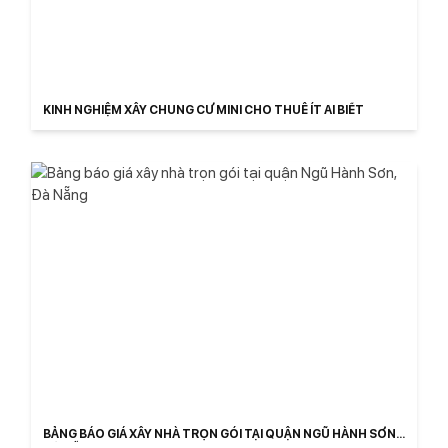
KINH NGHIỆM XÂY CHUNG CƯ MINI CHO THUÊ ÍT AI BIẾT
BẢNG BÁO GIÁ XÂY NHÀ TRỌN GÓI TẠI QUẬN NGŨ HÀNH SƠN,