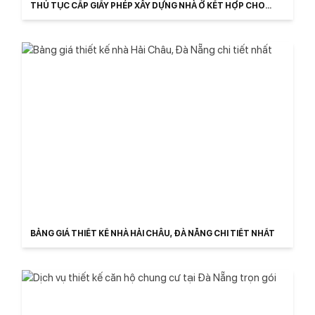
THỦ TỤC CẤP GIẤY PHÉP XÂY DỰNG NHÀ Ở KẾT HỢP CHO
THUÊ TRỌ
BẢNG GIÁ THIẾT KẾ NHÀ HẢI CHÂU, ĐÀ NẴNG CHI TIẾT NHẤT