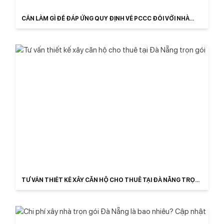
CẦN LÀM GÌ ĐỂ ĐÁP ỨNG QUY ĐỊNH VỀ PCCC ĐỐI VỚI NHÀ
TRỌ 2025?
TƯ VẤN THIẾT KẾ XÂY CĂN HỘ CHO THUÊ TẠI ĐÀ NẴNG TRỌN
GÓI