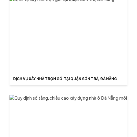
DỊCH VỤ XÂY NHÀ TRỌN GÓI TẠI QUẬN SƠN TRÀ, ĐÀ NẴNG