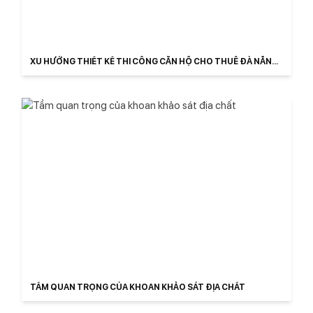
XU HƯỚNG THIẾT KẾ THI CÔNG CĂN HỘ CHO THUÊ ĐÀ NẴNG
TRỌN GÓI
TẦM QUAN TRỌNG CỦA KHOAN KHẢO SÁT ĐỊA CHẤT