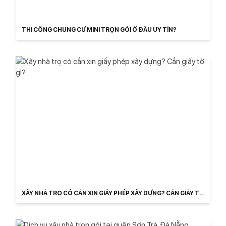
THI CÔNG CHUNG CƯ MINI TRỌN GÓI Ở ĐÂU UY TÍN?
XÂY NHÀ TRỌ CÓ CẦN XIN GIẤY PHÉP XÂY DỰNG? CẦN GIẤY TỜ
GÌ?