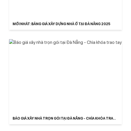
MỚI NHẤT: BẢNG GIÁ XÂY DỰNG NHÀ Ở TẠI ĐÀ NẴNG 2025
BÁO GIÁ XÂY NHÀ TRỌN GÓI TẠI ĐÀ NẴNG - CHÌA KHÓA TRAO
TAY