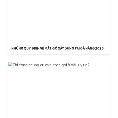
NHỮNG QUY ĐỊNH VỀ MẬT ĐỘ XÂY DỰNG TẠI ĐÀ NẴNG 2026