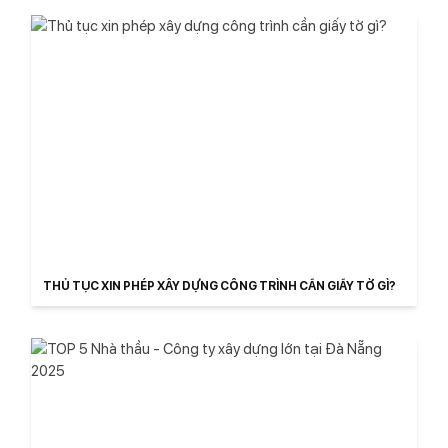
THỦ TỤC XIN PHÉP XÂY DỰNG CÔNG TRÌNH CẦN GIẤY TỜ GÌ?