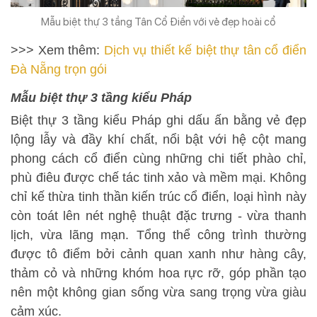
Mẫu biệt thự 3 tầng Tân Cổ Điển với vẻ đẹp hoài cổ
>>> Xem thêm:
Dịch vụ thiết kế biệt thự tân cổ điển
Đà Nẵng trọn gói
Mẫu biệt thự 3 tầng kiểu Pháp
Biệt thự 3 tầng kiểu Pháp ghi dấu ấn bằng vẻ đẹp
lộng lẫy và đầy khí chất, nổi bật với hệ cột mang
phong cách cổ điển cùng những chi tiết phào chỉ,
phù điêu được chế tác tinh xảo và mềm mại. Không
chỉ kế thừa tinh thần kiến trúc cổ điển, loại hình này
còn toát lên nét nghệ thuật đặc trưng - vừa thanh
lịch, vừa lãng mạn. Tổng thể công trình thường
được tô điểm bởi cảnh quan xanh như hàng cây,
thảm cỏ và những khóm hoa rực rỡ, góp phần tạo
nên một không gian sống vừa sang trọng vừa giàu
cảm xúc.