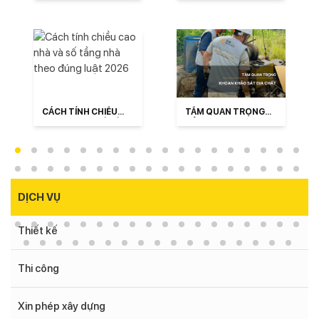
DỰNG VÀ SỐ TẦNG
CHO THUÊ ĐÀ NẴNG
CĂN HỘ ĐÀ NẴNG
TRỌN GÓI
CÁCH TÍNH CHIỀU
TẦM QUAN TRỌNG
CAO NHÀ VÀ SỐ TẦNG
CỦA KHOAN KHẢO
NHÀ THEO ĐÚNG
SÁT ĐỊA CHẤT
LUẬT 2026
DỊCH VỤ
Thiết kế
Thi công
Xin phép xây dựng