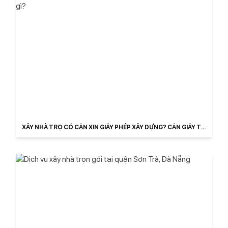
XÂY NHÀ TRỌ CÓ CẦN XIN GIẤY PHÉP XÂY DỰNG? CẦN GIẤY TỜ
GÌ?