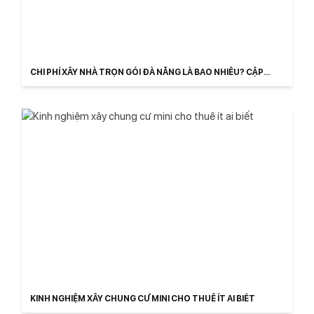
CHI PHÍ XÂY NHÀ TRỌN GÓI ĐÀ NẴNG LÀ BAO NHIÊU? CẬP
NHẬT
KINH NGHIỆM XÂY CHUNG CƯ MINI CHO THUÊ ÍT AI BIẾT