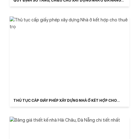
QUY ĐỊNH SỐ TẦNG, CHIỀU CAO XÂY DỰNG NHÀ Ở ĐÀ NẴNG
MỚI
THỦ TỤC CẤP GIẤY PHÉP XÂY DỰNG NHÀ Ở KẾT HỢP CHO
THUÊ TRỌ