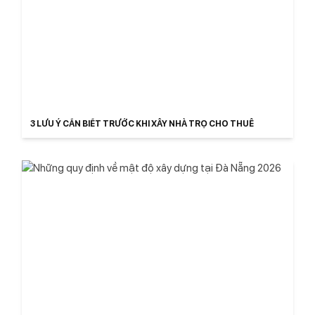
3 LƯU Ý CẦN BIẾT TRƯỚC KHI XÂY NHÀ TRỌ CHO THUÊ