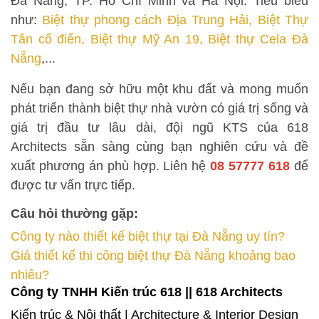
Đà Nẵng, TP. Hồ Chí Minh và Hà Nội. Tiêu biểu
như:
Biệt thự phong cách Địa Trung Hải
,
Biệt Thự
Tân cổ điển
,
Biệt thự Mỹ An 19
,
Biệt thự Cela Đà
Nẵng
,...
Nếu bạn đang sở hữu một khu đất và mong muốn
phát triển thành biệt thự nhà vườn có giá trị sống và
giá trị đầu tư lâu dài, đội ngũ KTS của 618
Architects sẵn sàng cùng bạn nghiên cứu và đề
xuất phương án phù hợp. Liên hệ
08 57777 618
để
được tư vấn trực tiếp.
Câu hỏi thường gặp:
Công ty nào thiết kế biệt thự tại Đà Nẵng uy tín?
Giá thiết kế thi công biệt thự Đà Nẵng khoảng bao
nhiêu?
Công ty TNHH Kiến trúc 618 || 618 Architects
Kiến trúc & Nội thất | Architecture & Interior Design