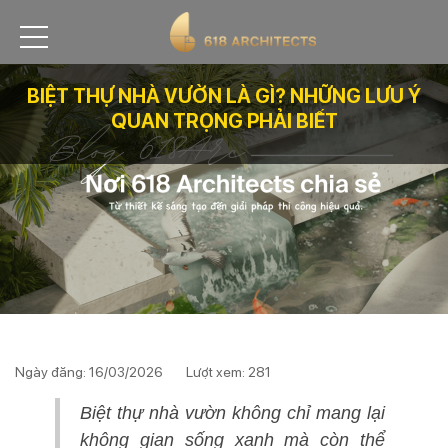
BIỆT THỰ NHÀ VƯỜN LÀ GÌ? NHỮNG LƯU Ý
QUAN TRỌNG PHẢI BIẾT
Ngày đăng: 16/03/2026
Lượt xem: 281
Biệt thự nhà vườn không chỉ mang lại
không gian sống xanh mà còn thể