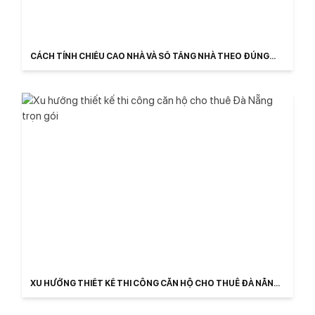
CÁCH TÍNH CHIỀU CAO NHÀ VÀ SỐ TẦNG NHÀ THEO ĐÚNG
LUẬT 2026
XU HƯỚNG THIẾT KẾ THI CÔNG CĂN HỘ CHO THUÊ ĐÀ NẴNG
TRỌN GÓI