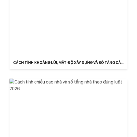
CÁCH TÍNH KHOẢNG LÙI, MẬT ĐỘ XÂY DỰNG VÀ SỐ TẦNG CĂN
HỘ ĐÀ NẴNG