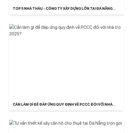
TOP 5 NHÀ THẦU - CÔNG TY XÂY DỰNG LỚN TẠI ĐÀ NẴNG
2025
CẦN LÀM GÌ ĐỂ ĐÁP ỨNG QUY ĐỊNH VỀ PCCC ĐỐI VỚI NHÀ
TRỌ 2025?