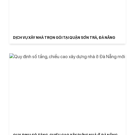
DỊCH VỤ XÂY NHÀ TRỌN GÓI TẠI QUẬN SƠN TRÀ, ĐÀ NẴNG