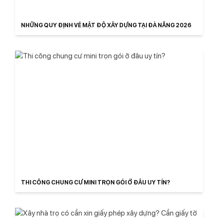
NHỮNG QUY ĐỊNH VỀ MẬT ĐỘ XÂY DỰNG TẠI ĐÀ NẴNG 2026
THI CÔNG CHUNG CƯ MINI TRỌN GÓI Ở ĐÂU UY TÍN?