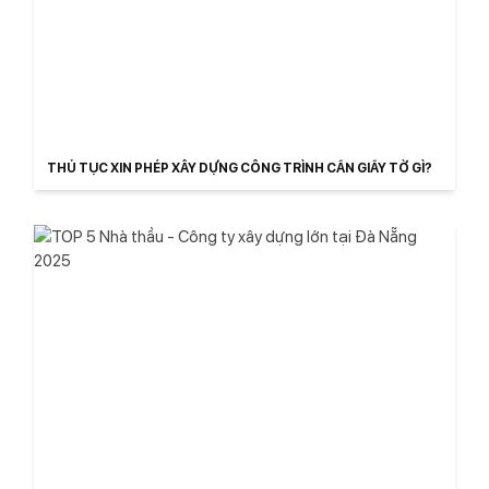
THỦ TỤC XIN PHÉP XÂY DỰNG CÔNG TRÌNH CẦN GIẤY TỜ GÌ?