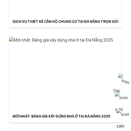
DỊCH VỤ THIẾT KẾ CĂN HỘ CHUNG CƯ TẠI ĐÀ NẴNG TRỌN GÓI
MỚI NHẤT: BẢNG GIÁ XÂY DỰNG NHÀ Ở TẠI ĐÀ NẴNG 2025