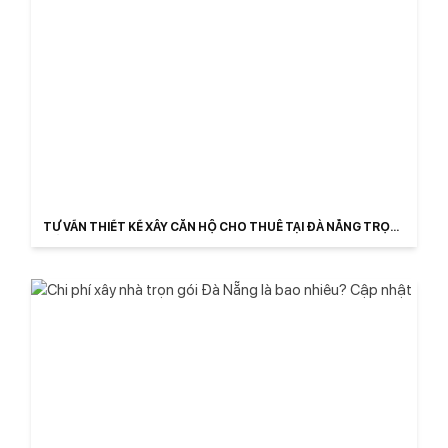
TƯ VẤN THIẾT KẾ XÂY CĂN HỘ CHO THUÊ TẠI ĐÀ NẴNG TRỌN
GÓI