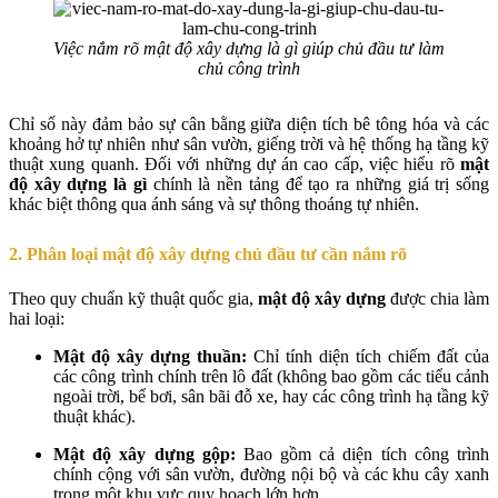
Việc nắm rõ mật độ xây dựng là gì giúp chủ đầu tư làm
chủ công trình
Chỉ số này đảm bảo sự cân bằng giữa diện tích bê tông hóa và các
khoảng hở tự nhiên như sân vườn, giếng trời và hệ thống hạ tầng kỹ
thuật xung quanh. Đối với những dự án cao cấp, việc hiểu rõ
mật
độ xây dựng là gì
chính là nền tảng để tạo ra những giá trị sống
khác biệt thông qua ánh sáng và sự thông thoáng tự nhiên.
2. Phân loại mật độ xây dựng chủ đầu tư cần nắm rõ
Theo quy chuẩn kỹ thuật quốc gia,
mật độ xây dựng
được chia làm
hai loại:
Mật độ xây dựng thuần:
Chỉ tính diện tích chiếm đất của
các công trình chính trên lô đất (không bao gồm các tiểu cảnh
ngoài trời, bể bơi, sân bãi đỗ xe, hay các công trình hạ tầng kỹ
thuật khác).
Mật độ xây dựng gộp:
Bao gồm cả diện tích công trình
chính cộng với sân vườn, đường nội bộ và các khu cây xanh
trong một khu vực quy hoạch lớn hơn.