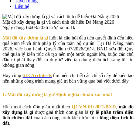
Tuyển dụng
Liên hệ
Mật độ xây dựng là gì và cách tính dễ hiểu Đà Nẵng 2026
Ngày đăng: 04/03/2026
Lượt xem: 1k
Mật độ xây dựng là gì
luôn là câu hỏi đầu tiên quyết định đến hiệu
quả kinh tế và tính pháp lý của toàn bộ dự án. Tại Đà Nẵng năm
2026, việc ban hành Quyết định 07/2026/QĐ-UBND sửa đổi Quy
chế quản lý kiến trúc đã tạo nên một bước ngoặt lớn, buộc các chủ
đầu tư phải thay đổi tư duy từ việc tận dụng diện tích sang tối ưu
không gian sống.
Hãy cùng
618 Architects
tìm hiểu chi tiết các chỉ số này để kiến tạo
nên những công trình mang giá trị bền vững qua bài viết dưới đây.
1. Mật độ xây dựng là gì? Định nghĩa chuẩn xác nhất
Hiểu một cách đơn giản nhất theo
QCVN 01:2021/BXD
,
mật độ
xây dựng là gì
được giải thích đơn giản là
tỷ lệ phần trăm diện
tích chiếm đất
của các công trình kiến trúc trên
tổng diện tích lô
đất
.