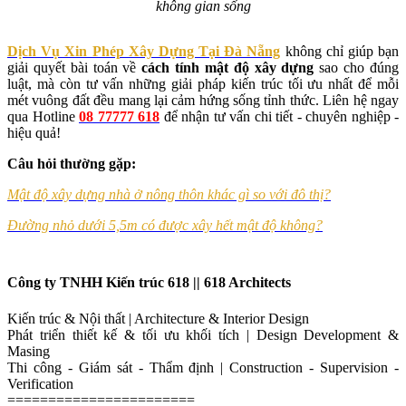
không gian sống
Dịch Vụ Xin Phép Xây Dựng Tại Đà Nẵng
không chỉ giúp bạn
giải quyết bài toán về
cách tính mật độ xây dựng
sao cho đúng
luật, mà còn tư vấn những giải pháp kiến trúc tối ưu nhất để mỗi
mét vuông đất đều mang lại cảm hứng sống tỉnh thức. Liên hệ ngay
qua Hotline
08 77777 618
để nhận tư vấn chi tiết - chuyên nghiệp -
hiệu quả!
Câu hỏi thường gặp:
Mật độ xây dựng nhà ở nông thôn khác gì so với đô thị?
Đường nhỏ dưới 5,5m có được xây hết mật độ không?
Công ty TNHH Kiến trúc 618 || 618 Architects
Kiến trúc & Nội thất | Architecture & Interior Design
Phát triển thiết kế & tối ưu khối tích | Design Development &
Masing
Thi công - Giám sát - Thẩm định | Construction - Supervision -
Verification
=======================