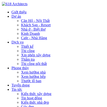
Giới thiệu
Dự án
Căn Hộ - Nội Thất
Khách Sạn - Resort
Nhà ở - Biệt thự
Kinh Doanh
Cafe - Nhà Hàng
Dịch vụ
Thiết kế
Thi công
Xin phép xây dựng
Thẩm tra
Thi công nội thất
Phong thủy
Xem hướng nhà
Xem hướng bếp
Thước lỗ ban
Tuyển dụng
Tin tức
Kiến thức xây dựng
Tin hoạt động
Kiến thức nhà đẹp
Góc đẹp