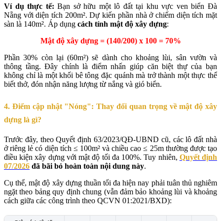
Ví dụ thực tế:
Bạn sở hữu một lô đất tại khu vực ven biển Đà
Nẵng với diện tích 200m². Dự kiến phần nhà ở chiếm diện tích mặt
sàn là 140m². Áp dụng
cách tính mật độ xây dựng
:
Mật độ xây dựng = (140/200) x 100 = 70%
Phần 30% còn lại (60m²) sẽ dành cho khoảng lùi, sân vườn và
thông tầng. Đây chính là điểm nhấn giúp căn biệt thự của bạn
không chỉ là một khối bê tông đặc quánh mà trở thành một thực thể
biết thở, đón nhận năng lượng từ nắng và gió biển.
4. Điểm cập nhật "Nóng": Thay đổi quan trọng về mật độ xây
dựng là gì?
Trước đây, theo Quyết định 63/2023/QĐ-UBND cũ, các lô đất nhà
ở riêng lẻ có diện tích ≤ 100m² và chiều cao ≤ 25m thường được tạo
điều kiện xây dựng với mật độ tối đa 100%. Tuy nhiên,
Quyết định
07/2026
đã bãi bỏ hoàn toàn nội dung này
.
Cụ thể, mật độ xây dựng thuần tối đa hiện nay phải tuân thủ nghiêm
ngặt theo bảng quy định chung (vẫn đảm bảo khoảng lùi và khoảng
cách giữa các công trình theo QCVN 01:2021/BXD):