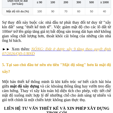
Diện tích lô đất
≤ 90
100
200
300
500
≥ 1000
(m²/căn)
Mật độ tối đa (%)
100
90
70
60
50
40
Sự thay đổi này buộc các nhà đầu tư phải thay đổi tư duy từ "xây
kín đất" sang "thiết kế tinh tế". Việc giảm mật độ cho các lô đất từ
100m² trở lên giúp tăng giá trị bất động sản trong dài hạn nhờ không
gian sống chất lượng hơn, thoát khỏi cái bóng của những căn nhà
ống bí bách.
►► Xem thêm:
NÓNG: Đất ở được xây 9 tầng theo quyết định
07/2026/QĐ-UBND
5. Tại sao chủ đầu tư nên ưu tiên "Mật độ sống" hơn là mật độ
xây?
Một bản thiết kế thông minh là khi kiến trúc sư biết cách hài hòa
giữa
mật độ xây dựng
và các khoảng thông tầng hay vườn treo đầy
cảm hứng. Thay vì xây kín toàn bộ diện tích cho phép, việc tiết chế
mật độ xuống mức hợp lý để nhường chỗ cho ánh sáng tự nhiên và
gió trời chính là một chiến lược không gian thực thụ.
LIÊN HỆ TƯ VẤN THIẾT KẾ VÀ XIN PHÉP XÂY DỰNG
TRỌN GÓI