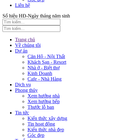
Liên hệ
Số hiệu HĐ-Ngày tháng năm sinh
Trang chủ
Về chúng tôi
Dự án
Căn Hộ - Nội Thất
Khách Sạn - Resort
Nhà ở - Biệt thự
Kinh Doanh
Cafe - Nhà Hàng
Dịch vụ
Phong thủy
Xem hướng nhà
Xem hướng bếp
Thước lỗ ban
Tin tức
Kiến thức xây dựng
Tin hoạt động
Kiến thức nhà đẹp
Góc đẹp