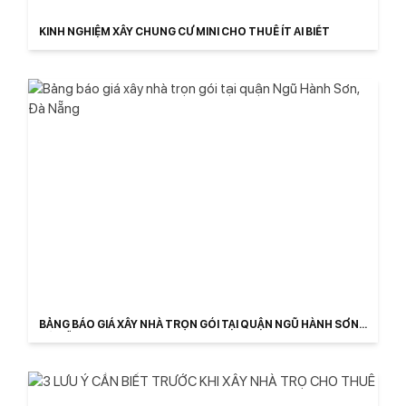
KINH NGHIỆM XÂY CHUNG CƯ MINI CHO THUÊ ÍT AI BIẾT
BẢNG BÁO GIÁ XÂY NHÀ TRỌN GÓI TẠI QUẬN NGŨ HÀNH SƠN,
ĐÀ NẴNG