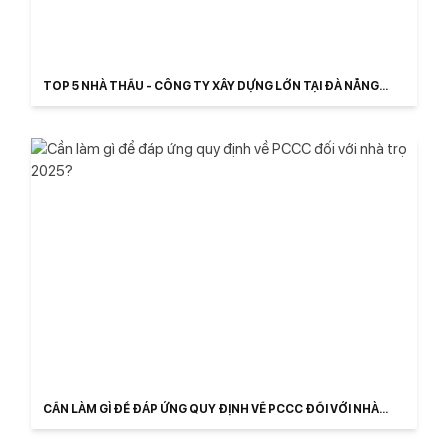
TOP 5 NHÀ THẦU - CÔNG TY XÂY DỰNG LỚN TẠI ĐÀ NẴNG
2025
CẦN LÀM GÌ ĐỂ ĐÁP ỨNG QUY ĐỊNH VỀ PCCC ĐỐI VỚI NHÀ
TRỌ 2025?