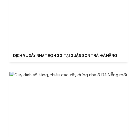
DỊCH VỤ XÂY NHÀ TRỌN GÓI TẠI QUẬN SƠN TRÀ, ĐÀ NẴNG