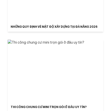
NHỮNG QUY ĐỊNH VỀ MẬT ĐỘ XÂY DỰNG TẠI ĐÀ NẴNG 2026
THI CÔNG CHUNG CƯ MINI TRỌN GÓI Ở ĐÂU UY TÍN?