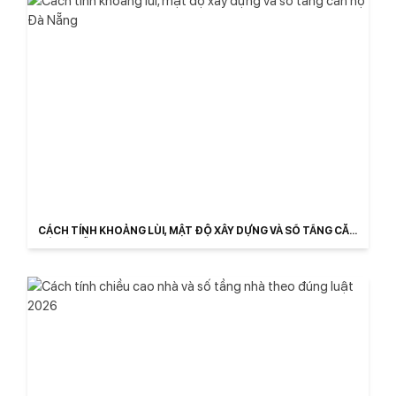
CÁCH TÍNH KHOẢNG LÙI, MẬT ĐỘ XÂY DỰNG VÀ SỐ TẦNG CĂN
HỘ ĐÀ NẴNG