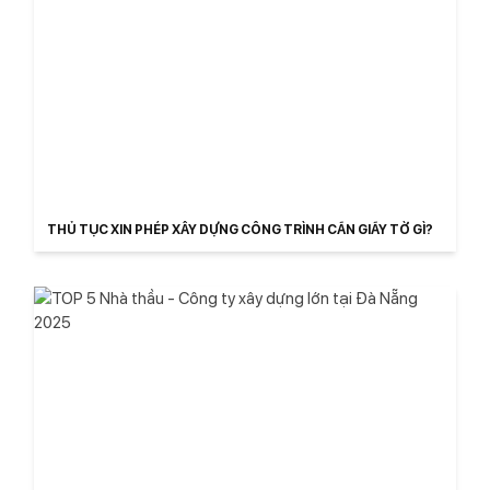
THỦ TỤC XIN PHÉP XÂY DỰNG CÔNG TRÌNH CẦN GIẤY TỜ GÌ?