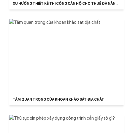
XU HƯỚNG THIẾT KẾ THI CÔNG CĂN HỘ CHO THUÊ ĐÀ NẴNG
TRỌN GÓI
TẦM QUAN TRỌNG CỦA KHOAN KHẢO SÁT ĐỊA CHẤT