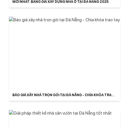
MỚI NHẤT: BẢNG GIÁ XÂY DỰNG NHÀ Ở TẠI ĐÀ NẴNG 2025
BÁO GIÁ XÂY NHÀ TRỌN GÓI TẠI ĐÀ NẴNG - CHÌA KHÓA TRAO
TAY