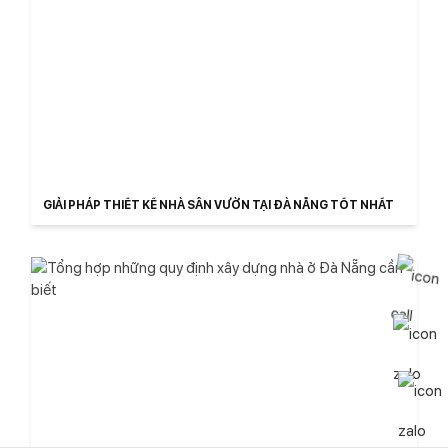
GIẢI PHÁP THIẾT KẾ NHÀ SÂN VƯỜN TẠI ĐÀ NẴNG TỐT NHẤT