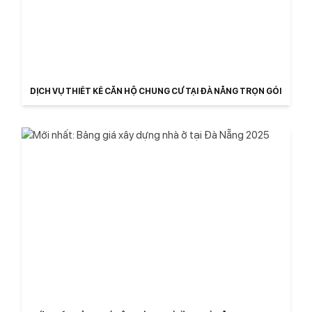
DỊCH VỤ THIẾT KẾ CĂN HỘ CHUNG CƯ TẠI ĐÀ NẴNG TRỌN GÓI