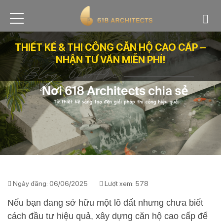
THIẾT KẾ & THI CÔNG CĂN HỘ CAO CẤP –
NHẬN TƯ VẤN MIỄN PHÍ!
Ngày đăng: 06/06/2025
Lượt xem: 578
Nếu bạn đang sở hữu một lô đất nhưng chưa biết
cách đầu tư hiệu quả, xây dựng căn hộ cao cấp để