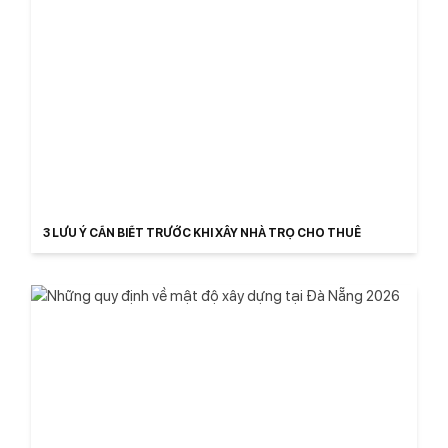
3 LƯU Ý CẦN BIẾT TRƯỚC KHI XÂY NHÀ TRỌ CHO THUÊ