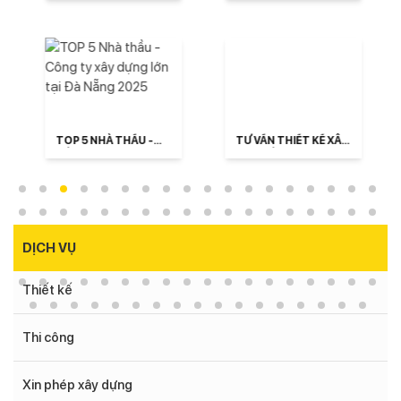
TRÌNH CẦN GIẤY TỜ
PCCC ĐỐI VỚI NHÀ
GÌ?
TRỌ 2025?
TOP 5 NHÀ THẦU -
TƯ VẤN THIẾT KẾ XÂY
CÔNG TY XÂY DỰNG
CĂN HỘ CHO THUÊ
LỚN TẠI ĐÀ NẴNG
TẠI ĐÀ NẴNG TRỌN
2025
GÓI
DỊCH VỤ
Thiết kế
Thi công
Xin phép xây dựng