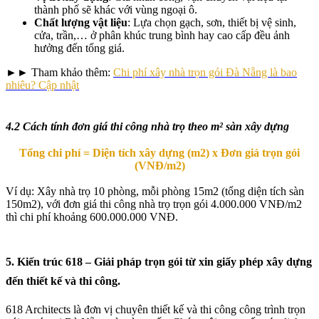
thành phố sẽ khác với vùng ngoại ô.
Chất lượng vật liệu
: Lựa chọn gạch, sơn, thiết bị vệ sinh,
cửa, trần,… ở phân khúc trung bình hay cao cấp đều ảnh
hưởng đến tổng giá.
►► Tham khảo thêm:
Chi phí xây nhà trọn gói Đà Nẵng là bao
nhiêu? Cập nhật
4.2 Cách tính đơn giá thi công nhà trọ theo m² sàn xây dựng
Tổng chi phí = Diện tích xây dựng (m2) x Đơn giá trọn gói
(VNĐ/m2)
Ví dụ: Xây nhà trọ 10 phòng, mỗi phòng 15m2 (tổng diện tích sàn
150m2), với đơn giá thi công nhà trọ trọn gói 4.000.000 VNĐ/m2
thì chi phí khoảng 600.000.000 VNĐ.
5. Kiến trúc 618 – Giải pháp trọn gói từ xin giấy phép xây dựng
đến thiết kế và thi công.
618 Architects là đơn vị chuyên thiết kế và thi công công trình trọn