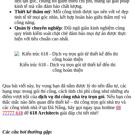
liệu tận gốc, chúng tôi giảm thiểu chi phí, mang lại giải pháp
kinh tế mà vẫn đảm bảo chất lượng.
Thiết kế thẩm mỹ
: Mỗi công trình được tạo nên với vẻ đẹp
tinh tế từ mọi góc nhìn, kết hợp hoàn hảo giữa thẩm mỹ và
công năng.
Quản lý chuyên nghiệp
: Đội ngũ giàu kinh nghiệm cùng
quy trình kiểm soát chặt chẽ đảm bảo mọi dự án được thực
hiện với tiêu chuẩn cao nhất.
Kiến trúc 618 - Dịch vụ trọn gói từ thiết kế đến thi
công hoàn thiện
Qua bài viết này, hy vọng bạn đã nắm được lý do nên đầu tư, các
hạng mục trong gói thi công, cách tính chi phí cũng như những ưu
điểm vượt trội của
dịch vụ thi công nhà trọ trọn gói
. Nếu bạn còn
thắc mắc nào liên quan đến thiết kế – thi công trọn gói nhà trọ và
các công trình nhà ở tại Đà Nẵng, hãy gọi ngay qua hotline
08
77777 618
để
618 Architects
giải đáp chi tiết nhé!
Các câu hỏi thường gặp: