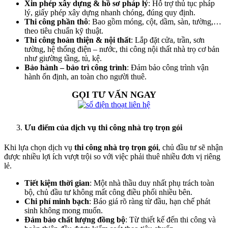
Xin phép xây dựng & hồ sơ pháp lý
: Hỗ trợ thủ tục pháp
lý, giấy phép xây dựng nhanh chóng, đúng quy định.
Thi công phần thô
: Bao gồm móng, cột, dầm, sàn, tường,…
theo tiêu chuẩn kỹ thuật.
Thi công hoàn thiện & nội thất
: Lắp đặt cửa, trần, sơn
tường, hệ thống điện – nước, thi công nội thất nhà trọ cơ bản
như giường tầng, tủ, kệ.
Bảo hành – bảo trì công trình
: Đảm bảo công trình vận
hành ổn định, an toàn cho người thuê.
GỌI TƯ VẤN NGAY
Ưu điểm của dịch vụ thi công nhà trọ trọn gói
Khi lựa chọn dịch vụ
thi công nhà trọ trọn gói
, chủ đầu tư sẽ nhận
được nhiều lợi ích vượt trội so với việc phải thuê nhiều đơn vị riêng
lẻ.
Tiết kiệm thời gian
: Một nhà thầu duy nhất phụ trách toàn
bộ, chủ đầu tư không mất công điều phối nhiều bên.
Chi phí minh bạch
: Báo giá rõ ràng từ đầu, hạn chế phát
sinh không mong muốn.
Đảm bảo chất lượng đồng bộ
: Từ thiết kế đến thi công và