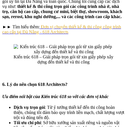
gói uy tín tại Đà Nẵng và toàn quốc. Chúng tôi cung cấp các dịch
vụ như:
thiết kế & thi công trọn gói các công trình nhà ở,
nhà
trọ,
căn hộ cao cấp, chung cư mini, biệt thự, showroom, khách
sạn, rerost, khu nghỉ dưỡng,... và các công trình cao cấp khác.
►► Tìm hiểu thêm:
Đơn vị chuyên thiết kế & thi công công trình
cao cấp tại Đà Nẵng - 618 Architects
Kiến trúc 618 – Giải pháp trọn gói từ xin giấy phép xây
dựng đến thiết kế và thi công
6. Lý do nên chọn 618 Architects?
Ưu điểm nổi bật của Kiến trúc 618 so với các đơn vị khác
Dịch vụ trọn gói
: Từ ý tưởng thiết kế đến thi công hoàn
thiện, chúng tôi đảm bảo quy trình liền mạch, chất lượng vượt
trội và đúng tiến độ.
Tối ưu chi phí
: Sở hữu xưởng sản xuất riêng và nguồn vật