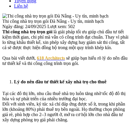
Tuyển dụng
Liên hệ
Thi công nhà trọ trọn gói Đà Nẵng - Uy tín, minh bạch
Ngày đăng: 24/09/2025
Lượt xem: 502
Thi công nhà trọ trọn gói
là giải pháp tối ưu giúp chủ đầu tư tiết
kiệm thời gian, chi phí mà vẫn có công trình đạt chuẩn. Thay vì phải
lo từng khâu thiết kế, xin phép xây dựng hay giám sát thi công, tất
cả sẽ được thực hiện đồng bộ trong một quy trình khép kín.
Qua bài viết dưới,
618 Architects
sẽ giúp bạn hiểu rõ lý do nên đầu
tư thiết kế và thi công công trình trọn gói.
Lý do nên đầu tư thiết kế xây nhà trọ cho thuê
Tại các đô thị lớn, nhu cầu thuê nhà trọ luôn tăng nhờ tốc độ đô thị
hóa và sự phát triển của nhiều trường đại học.
Đối với sinh viên, ký túc xá chỉ đáp ứng được số ít, trong khi phần
lớn (khoảng 80%) phải thuê trọ bên ngoài. Họ thường chọn phòng
giá rẻ, phù hợp cho 2–3 người ở, mở ra cơ hội lớn cho nhà đầu tư
xây dựng phòng trọ giá phải chăng.