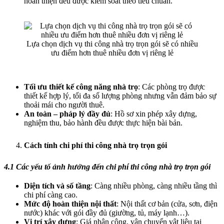
hoàn thiện đều được kiểm soát theo tiêu chuẩn.
Lựa chọn dịch vụ thi công nhà trọ trọn gói sẽ có nhiều
ưu điểm hơn thuê nhiều đơn vị riêng lẻ
Tối ưu thiết kế công năng nhà trọ
: Các phòng trọ được
thiết kế hợp lý, tối đa số lượng phòng nhưng vẫn đảm bảo sự
thoải mái cho người thuê.
An toàn – pháp lý đầy đủ
: Hồ sơ xin phép xây dựng,
nghiệm thu, bảo hành đều được thực hiện bài bản.
Cách tính chi phí thi công nhà trọ trọn gói
4.1 Các yếu tố ảnh hưởng đến chi phí thi công nhà trọ trọn gói
Diện tích và số tầng
: Càng nhiều phòng, càng nhiều tầng thì
chi phí càng cao.
Mức độ hoàn thiện nội thất
: Nội thất cơ bản (cửa, sơn, điện
nước) khác với gói đầy đủ (giường, tủ, máy lạnh…).
Vị trí xây dựng
: Giá nhân công, vận chuyển vật liệu tại