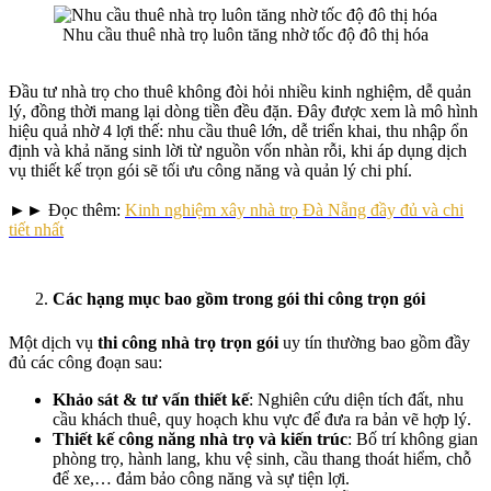
Nhu cầu thuê nhà trọ luôn tăng nhờ tốc độ đô thị hóa
Đầu tư nhà trọ cho thuê không đòi hỏi nhiều kinh nghiệm, dễ quản
lý, đồng thời mang lại dòng tiền đều đặn. Đây được xem là mô hình
hiệu quả nhờ 4 lợi thế: nhu cầu thuê lớn, dễ triển khai, thu nhập ổn
định và khả năng sinh lời từ nguồn vốn nhàn rỗi, khi áp dụng dịch
vụ thiết kế trọn gói sẽ tối ưu công năng và quản lý chi phí.
►► Đọc thêm:
Kinh nghiệm xây nhà trọ Đà Nẵng đầy đủ và chi
tiết nhất
Các hạng mục bao gồm trong gói thi công trọn gói
Một dịch vụ
thi công nhà trọ trọn gói
uy tín thường bao gồm đầy
đủ các công đoạn sau:
Khảo sát & tư vấn thiết kế
: Nghiên cứu diện tích đất, nhu
cầu khách thuê, quy hoạch khu vực để đưa ra bản vẽ hợp lý.
Thiết kế công năng nhà trọ và kiến trúc
: Bố trí không gian
phòng trọ, hành lang, khu vệ sinh, cầu thang thoát hiểm, chỗ
để xe,… đảm bảo công năng và sự tiện lợi.