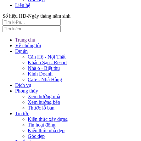
Liên hệ
Số hiệu HĐ-Ngày tháng năm sinh
Trang chủ
Về chúng tôi
Dự án
Căn Hộ - Nội Thất
Khách Sạn - Resort
Nhà ở - Biệt thự
Kinh Doanh
Cafe - Nhà Hàng
Dịch vụ
Phong thủy
Xem hướng nhà
Xem hướng bếp
Thước lỗ ban
Tin tức
Kiến thức xây dựng
Tin hoạt động
Kiến thức nhà đẹp
Góc đẹp