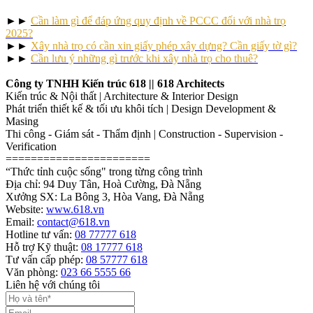
►►
Cần làm gì để đáp ứng quy định về PCCC đối với nhà trọ
2025?
►►
Xây nhà trọ có cần xin giấy phép xây dựng? Cần giấy tờ gì?
►►
Cần lưu ý những gì trước khi xây nhà trọ cho thuê?
Công ty TNHH Kiến trúc 618 || 618 Architects
Kiến trúc & Nội thất | Architecture & Interior Design
Phát triển thiết kế & tối ưu khôi tích | Design Development &
Masing
Thi công - Giám sát - Thẩm định | Construction - Supervision -
Verification
=======================
“Thức tỉnh cuộc sống" trong từng công trình
Địa chỉ: 94 Duy Tân, Hoà Cường, Đà Nẵng
Xưởng SX: La Bông 3, Hòa Vang, Đà Nẵng
Website:
www.618.vn
Email:
contact@618.vn
Hotline tư vấn:
08 77777 618
Hỗ trợ Kỹ thuật:
08 17777 618
Tư vấn cấp phép:
08 57777 618
Văn phòng:
023 66 5555 66
Liên hệ với chúng tôi