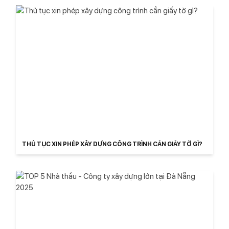
THỦ TỤC XIN PHÉP XÂY DỰNG CÔNG TRÌNH CẦN GIẤY TỜ GÌ?