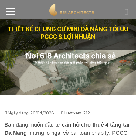
THIẾT KẾ CHUNG CƯ MINI ĐÀ NẴNG TỐI ƯU
PCCC & LỢI NHUẬN
Ngày đăng: 20/04/2026
Lượt xem: 212
Bạn đang muốn đầu tư
căn hộ cho thuê 4 tầng tại
Đà Nẵng
nhưng lo ngại về bài toán pháp lý, PCCC