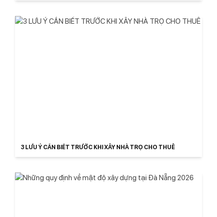
3 LƯU Ý CẦN BIẾT TRƯỚC KHI XÂY NHÀ TRỌ CHO THUÊ