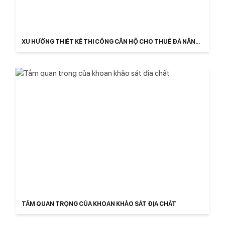
XU HƯỚNG THIẾT KẾ THI CÔNG CĂN HỘ CHO THUÊ ĐÀ NẴNG
TRỌN GÓI
TẦM QUAN TRỌNG CỦA KHOAN KHẢO SÁT ĐỊA CHẤT