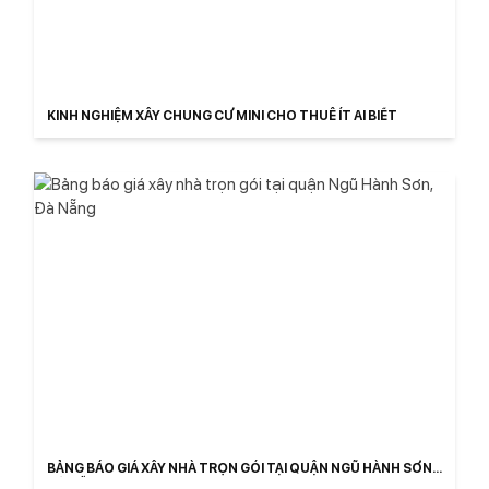
KINH NGHIỆM XÂY CHUNG CƯ MINI CHO THUÊ ÍT AI BIẾT
BẢNG BÁO GIÁ XÂY NHÀ TRỌN GÓI TẠI QUẬN NGŨ HÀNH SƠN,
ĐÀ NẴNG