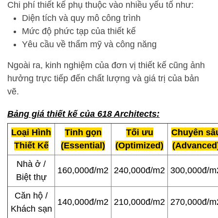
Chi phí thiết kế phụ thuộc vào nhiều yếu tố như:
Diện tích và quy mô công trình
Mức độ phức tạp của thiết kế
Yêu cầu về thẩm mỹ và công năng
Ngoài ra, kinh nghiệm của đơn vị thiết kế cũng ảnh
hưởng trực tiếp đến chất lượng và giá trị của bản
vẽ.
Bảng giá thiết kế của 618 Architects:
Loại Hình
Tinh gọn
Tối ưu
Chuyên sâ
Thiết Kế
(Essential)
(Optimized)
(Advanced
Nhà ở /
160,000đ/m2
240,000đ/m2
300,000đ/m
Biệt thự
Căn hộ /
140,000đ/m2
210,000đ/m2
270,000đ/m
Khách sạn