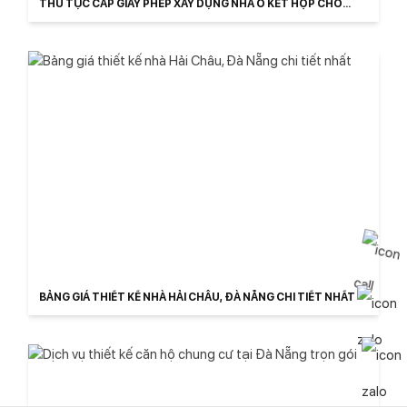
THỦ TỤC CẤP GIẤY PHÉP XÂY DỰNG NHÀ Ở KẾT HỢP CHO
THUÊ TRỌ
BẢNG GIÁ THIẾT KẾ NHÀ HẢI CHÂU, ĐÀ NẴNG CHI TIẾT NHẤT