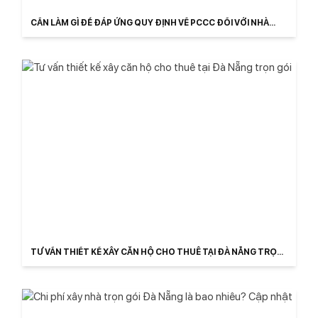
CẦN LÀM GÌ ĐỂ ĐÁP ỨNG QUY ĐỊNH VỀ PCCC ĐỐI VỚI NHÀ
TRỌ 2025?
TƯ VẤN THIẾT KẾ XÂY CĂN HỘ CHO THUÊ TẠI ĐÀ NẴNG TRỌN
GÓI