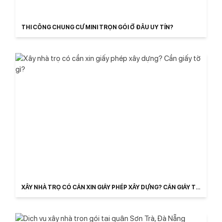
THI CÔNG CHUNG CƯ MINI TRỌN GÓI Ở ĐÂU UY TÍN?
XÂY NHÀ TRỌ CÓ CẦN XIN GIẤY PHÉP XÂY DỰNG? CẦN GIẤY TỜ
GÌ?