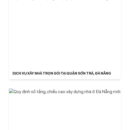
DỊCH VỤ XÂY NHÀ TRỌN GÓI TẠI QUẬN SƠN TRÀ, ĐÀ NẴNG