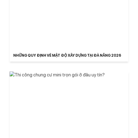
NHỮNG QUY ĐỊNH VỀ MẬT ĐỘ XÂY DỰNG TẠI ĐÀ NẴNG 2026