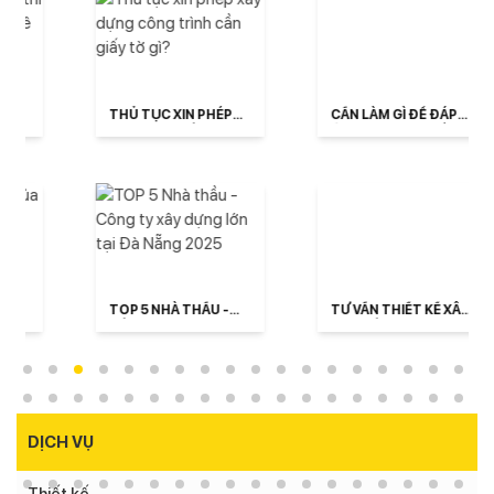
THỦ TỤC XIN PHÉP
CẦN LÀM GÌ ĐỂ ĐÁP
XÂY DỰNG CÔNG
ỨNG QUY ĐỊNH VỀ
TRÌNH CẦN GIẤY TỜ
PCCC ĐỐI VỚI NHÀ
GÌ?
TRỌ 2025?
TOP 5 NHÀ THẦU -
TƯ VẤN THIẾT KẾ XÂY
CÔNG TY XÂY DỰNG
CĂN HỘ CHO THUÊ
LỚN TẠI ĐÀ NẴNG
TẠI ĐÀ NẴNG TRỌN
2025
GÓI
DỊCH VỤ