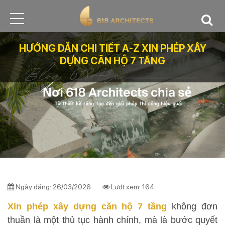
HƯỚNG DẪN CHI TIẾT A-Z XIN PHÉP XÂY
DỰNG CĂN HỘ 7 TẦNG
Ngày đăng: 26/03/2026
Lượt xem: 164
Xin phép xây dựng căn hộ 7 tầng
không đơn
thuần là một thủ tục hành chính, mà là bước quyết