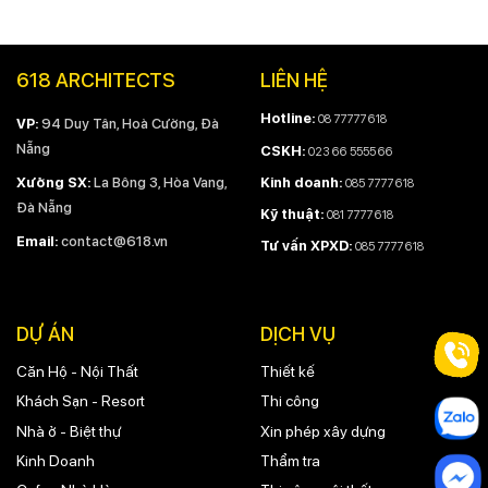
618 ARCHITECTS
LIÊN HỆ
Hotline:
08 77777 618
VP:
94 Duy Tân, Hoà Cường, Đà
Nẵng
CSKH:
023 66 5555 66
Kinh doanh:
Xưởng SX:
La Bông 3, Hòa Vang,
085 7777 618
Đà Nẵng
Kỹ thuật:
081 7777 618
Email:
contact@618.vn
Tư vấn XPXD:
085 7777 618
DỰ ÁN
DỊCH VỤ
Căn Hộ - Nội Thất
Thiết kế
Khách Sạn - Resort
Thi công
Nhà ở - Biệt thự
Xin phép xây dựng
Kinh Doanh
Thẩm tra