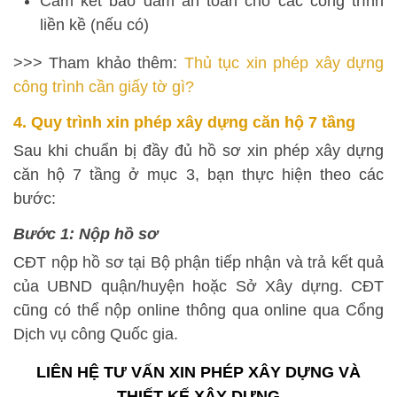
Cam kết bảo đảm an toàn cho các công trình
liền kề (nếu có)
>>> Tham khảo thêm:
Thủ tục xin phép xây dựng
công trình cần giấy tờ gì?
4. Quy trình xin phép xây dựng căn hộ 7 tầng
Sau khi chuẩn bị đầy đủ hồ sơ xin phép xây dựng
căn hộ 7 tầng ở mục 3, bạn thực hiện theo các
bước:
Bước 1: Nộp hồ sơ
CĐT nộp hồ sơ tại Bộ phận tiếp nhận và trả kết quả
của UBND quận/huyện hoặc Sở Xây dựng. CĐT
cũng có thể nộp online thông qua online qua Cổng
Dịch vụ công Quốc gia.
LIÊN HỆ TƯ VẤN XIN PHÉP XÂY DỰNG VÀ
THIẾT KẾ XÂY DỰNG